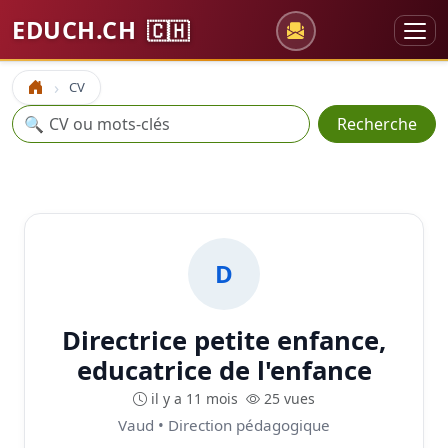
EDUCH.CH
🇨🇭
CV
Accueil
Recherche
🔍
Recherche
D
Directrice petite enfance,
educatrice de l'enfance
il y a 11 mois
25 vues
Vaud • Direction pédagogique