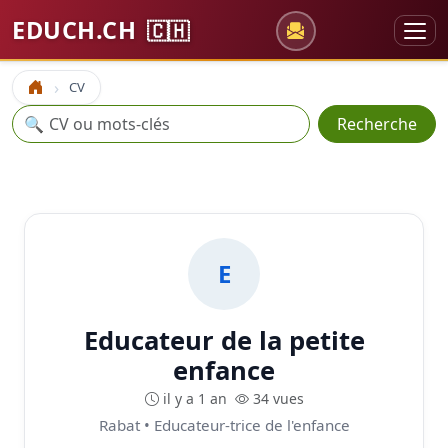
EDUCH.CH
🇨🇭
CV
Accueil
Recherche
🔍
Recherche
E
Educateur de la petite
enfance
il y a 1 an
34 vues
Rabat • Educateur-trice de l'enfance