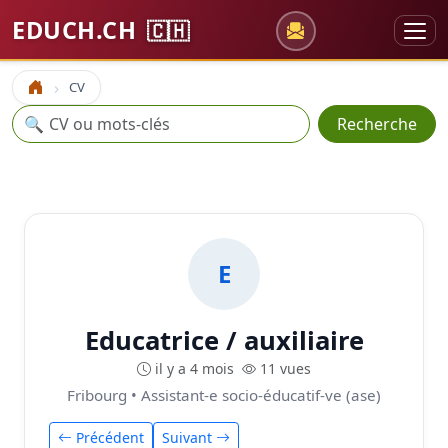
EDUCH.CH
🇨🇭
CV
Accueil
Recherche
🔍
Recherche
E
Educatrice / auxiliaire
il y a 4 mois
11 vues
Fribourg • Assistant-e socio-éducatif-ve (ase)
Précédent
Suivant