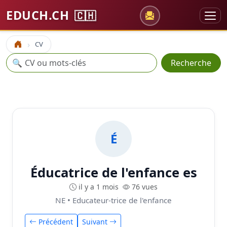
EDUCH.CH
🇨🇭
CV
Accueil
Recherche
🔍
Recherche
É
Éducatrice de l'enfance es
il y a 1 mois
76 vues
NE • Educateur-trice de l'enfance
Précédent
Suivant