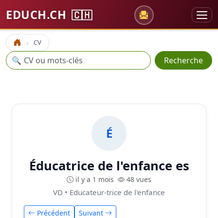
EDUCH.CH
🇨🇭
CV
Accueil
Recherche
🔍
Recherche
É
Éducatrice de l'enfance es
il y a 1 mois
48 vues
VD • Educateur-trice de l'enfance
Précédent
Suivant