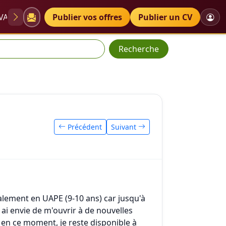
VAE
Diplômes
Publier vos offres
Petites annonces
Publier un CV
Recherche
Précédent
Suivant
éalement en UAPE (9-10 ans) car jusqu'à
t ai envie de m'ouvrir à de nouvelles
 en ce moment, je reste disponible à