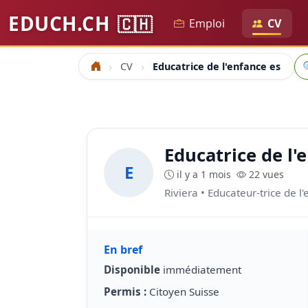
EDUCH.CH
🇨🇭
Emploi
CV
Re
CV
Educatrice de l'enfance es
Accueil
Educatrice de l'
E
il y a 1 mois
22 vues
Riviera • Educateur-trice de l
En bref
Disponible
immédiatement
Permis :
Citoyen Suisse