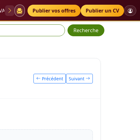
VAE
Diplômes
Publier vos offres
Petites annonces
Publier un CV
Recherche
Précédent
Suivant