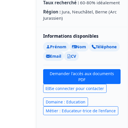
Taux recherché :
60-80% idéalement
Région :
Jura, Neuchâtel, Berne (Arc
Jurassien)
Informations disponibles
Prénom
Nom
Téléphone
Email
CV
Demander l'accès aux documents
PDF
Se connecter pour contacter
Domaine : Education
Métier : Educateur-trice de l'enfance