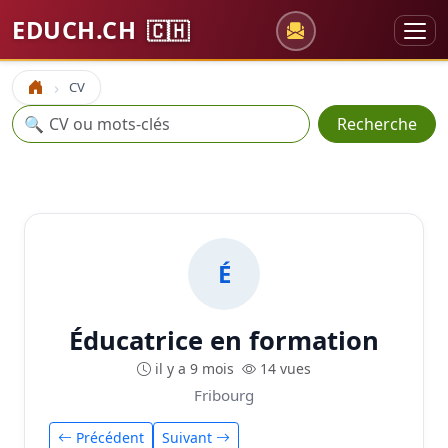
EDUCH.CH
🇨🇭
CV
Accueil
Recherche
🔍
Recherche
É
Éducatrice en formation
il y a 9 mois
14 vues
Fribourg
Précédent
Suivant