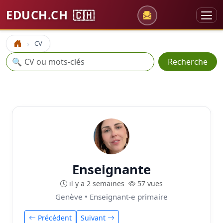
EDUCH.CH
🇨🇭
CV
Accueil
Recherche
🔍
Recherche
Enseignante
il y a 2 semaines
57 vues
Genève • Enseignant-e primaire
Précédent
Suivant