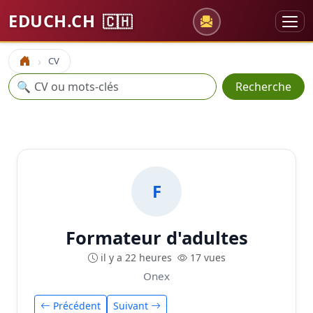
EDUCH.CH
🇨🇭
CV
Accueil
Recherche
🔍
Recherche
F
Formateur d'adultes
il y a 22 heures
17 vues
Onex
Précédent
Suivant