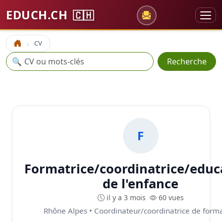
EDUCH.CH
🇨🇭
CV
Accueil
Recherche
🔍
Recherche
F
Formatrice/coordinatrice/educ
de l'enfance
il y a 3 mois
60 vues
Rhône Alpes • Coordinateur/coordinatrice de form