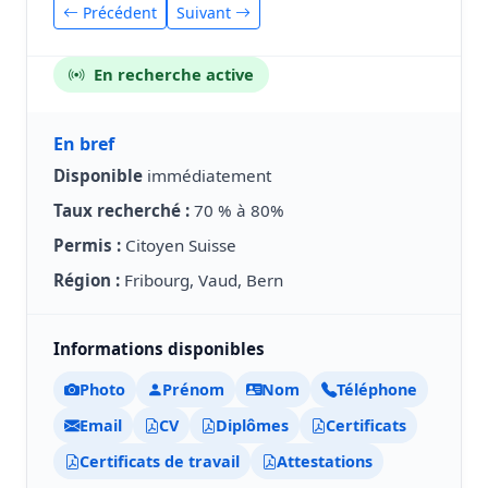
Précédent
Suivant
En recherche active
En bref
Disponible
immédiatement
Taux recherché :
70 % à 80%
Permis :
Citoyen Suisse
Région :
Fribourg, Vaud, Bern
Informations disponibles
Photo
Prénom
Nom
Téléphone
Email
CV
Diplômes
Certificats
Certificats de travail
Attestations