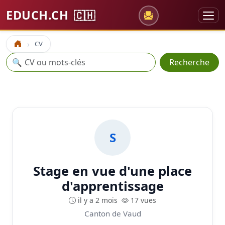
EDUCH.CH
🇨🇭
CV
Accueil
Recherche
🔍
Recherche
S
Stage en vue d'une place
d'apprentissage
il y a 2 mois
17 vues
Canton de Vaud