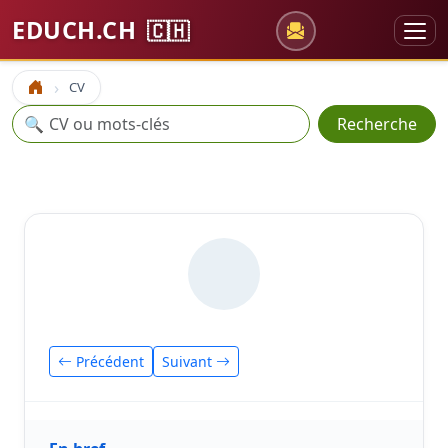
EDUCH.CH
🇨🇭
CV
Accueil
Recherche
🔍
Recherche
Précédent
Suivant