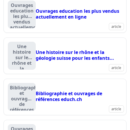
Ouvrages
education
Ouvrages education les plus vendus
les plus
actuellement en ligne
vendus
actuellement
article
en ligne
Une
histoire
Une histoire sur le rhône et la
sur le
géologie suisse pour les enfants...
rhône et
la
article
géologie
suisse
pour les
Bibliographie
enfants...
et
Bibliographie et ouvrages de
ouvrages
références educh.ch
de
références
article
educh.ch
Ouvrages