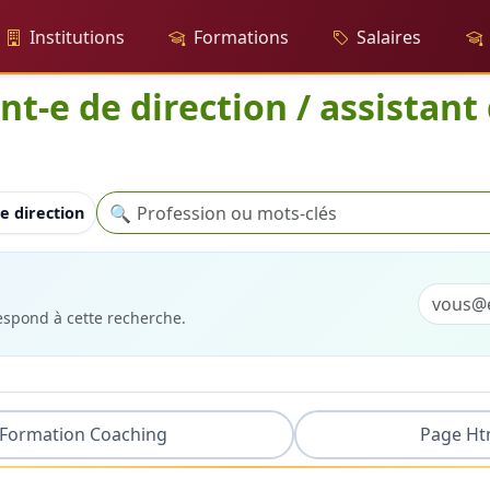
Institutions
Formations
Salaires
nt-e de direction / assistant
Recherche
🔍
e direction / assistant de direction brevet fédéral
respond à cette recherche.
Formation Coaching
Page Ht