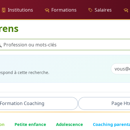
Institutions
Formations
Salaires
arens
cherche

respond à cette recherche.
Formation Coaching
Page Ht
on
Petite enfance
Adolescence
Coaching parent