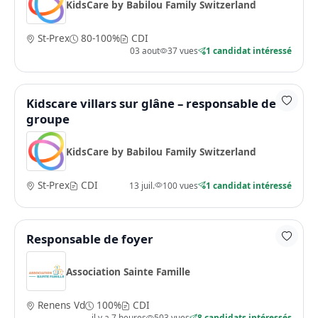
KidsCare by Babilou Family Switzerland
St-Prex
80-100%
CDI
03 aout
37 vues
1 candidat intéressé
Kidscare villars sur glâne – responsable de
groupe
KidsCare by Babilou Family Switzerland
St-Prex
CDI
13 juil.
100 vues
1 candidat intéressé
Responsable de foyer
Association Sainte Famille
Renens Vd
100%
CDI
il y a 7 heures
503 vues
8 candidats intéressés