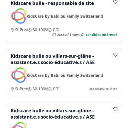
Kidscare bulle - responsable de site
KidsCare by Babilou Family Switzerland
St-Prex
80-100%
CDI
03 aout
81 vues
1 candidat intéressé
Kidscare bulle ou villars-sur-glâne -
assistant.e.s socio-éducative.s / ASE
KidsCare by Babilou Family Switzerland
St-Prex
80-100%
CDI
03 aout
36 vues
Kidscare bulle ou villars-sur-glâne -
assistant.e.s socio-éducative.s / ASE