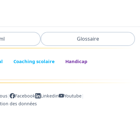
ml
Glossaire
al
Coaching scolaire
Handicap
|
|
nous
Facebook
Linkedin
Youtube
ction des données