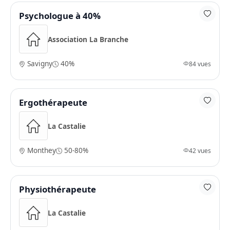
Psychologue à 40%
Association La Branche
Savigny
40%
84 vues
Ergothérapeute
La Castalie
Monthey
50-80%
42 vues
Physiothérapeute
La Castalie