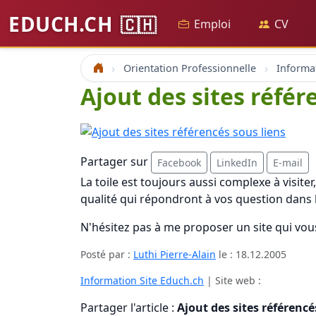
EDUCH.CH
🇨🇭
Emploi
CV
Orientation Professionnelle
Informa
Accueil
Ajout des sites référ
Partager sur
Facebook
LinkedIn
E-mail
La toile est toujours aussi complexe à visite
qualité qui répondront à vos question dans l
N'hésitez pas à me proposer un site qui vous 
Posté par :
Luthi Pierre-Alain
le :
18.12.2005
Information Site Educh.ch
| Site web :
Partager l'article :
Ajout des sites référencé