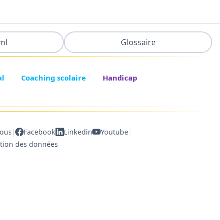
ml
Glossaire
al
Coaching scolaire
Handicap
|
|
nous
Facebook
Linkedin
Youtube
ction des données