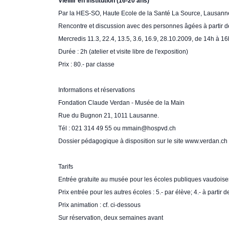
Vieillir en institution (16-20 ans)
Par la HES-SO, Haute Ecole de la Santé La Source, Lausann
Rencontre et discussion avec des personnes âgées à partir d
Mercredis 11.3, 22.4, 13.5, 3.6, 16.9, 28.10.2009, de 14h à 16
Durée : 2h (atelier et visite libre de l'exposition)
Prix : 80.- par classe
Informations et réservations
Fondation Claude Verdan - Musée de la Main
Rue du Bugnon 21, 1011 Lausanne.
Tél : 021 314 49 55 ou mmain@hospvd.ch
Dossier pédagogique à disposition sur le site www.verdan.ch
Tarifs
Entrée gratuite au musée pour les écoles publiques vaudoise
Prix entrée pour les autres écoles : 5.- par élève; 4.- à partir 
Prix animation : cf. ci-dessous
Sur réservation, deux semaines avant