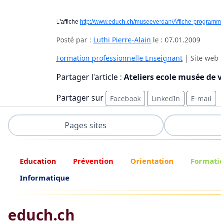
L'affiche
http://www.educh.ch/museeverdan/Affiche-programm
Posté par :
Luthi Pierre-Alain
le :
07.01.2009
Formation professionnelle Enseignant
| Site web 
Partager l'article :
Ateliers ecole musée de
Partager sur
Facebook
LinkedIn
E-mail
Pages sites
Education
Prévention
Orientation
Formati
Informatique
educh.ch