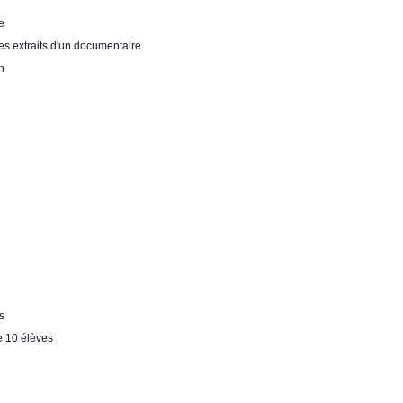
e
es extraits d'un documentaire
h
s
de 10 élèves