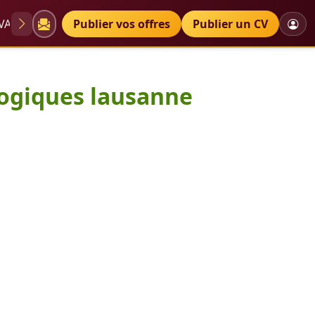
VAE
Diplômes
Publier vos offres
Petites annonces
Publier un CV
mation pédagogiques lausanne
gogiques lausanne