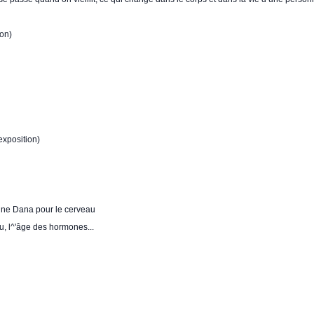
ion)
'exposition)
enne Dana pour le cerveau
u, l^'âge des hormones...