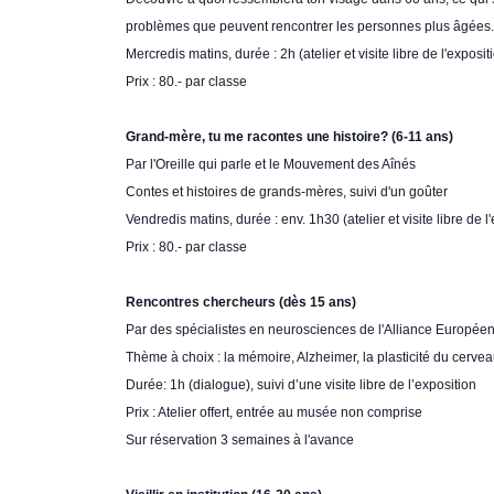
problèmes que peuvent rencontrer les personnes plus âgées.
Mercredis matins, durée : 2h (atelier et visite libre de l'exposit
Prix : 80.- par classe
Grand-mère, tu me racontes une histoire? (6-11 ans)
Par l'Oreille qui parle et le Mouvement des Aînés
Contes et histoires de grands-mères, suivi d'un goûter
Vendredis matins, durée : env. 1h30 (atelier et visite libre de l
Prix : 80.- par classe
Rencontres chercheurs (dès 15 ans)
Par des spécialistes en neurosciences de l'Alliance Europé
Thème à choix : la mémoire, Alzheimer, la plasticité du cervea
Durée: 1h (dialogue), suivi d’une visite libre de l’exposition
Prix : Atelier offert, entrée au musée non comprise
Sur réservation 3 semaines à l'avance