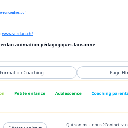
e-rencontres.pdf
:
www.verdan.ch/
 verdan animation pédagogiques lausanne
Formation Coaching
Page Ht
on
Petite enfance
Adolescence
Coaching parent
Qui sommes-nous ?
Contactez-
Retour en haut