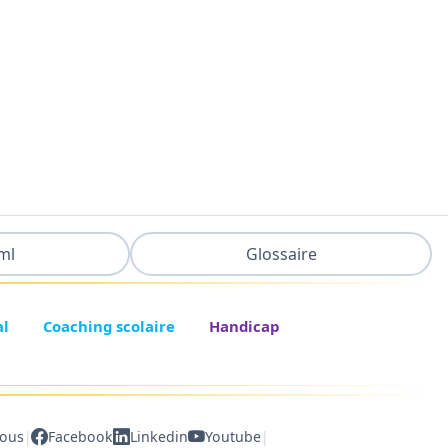
ml
Glossaire
al
Coaching scolaire
Handicap
|
|
nous
Facebook
Linkedin
Youtube