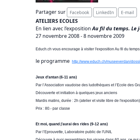
Partager sur
Facebook
LinkedIn
E-mail
ATELIERS ECOLES
En lien avec l’exposition
Au fil du temps. Le 
27 novembre 2008 - 8 novembre 2009
Educh.ch vous encourage à visiter l'exposition Au fil du tem
le programme
http://www.educh.ch/museeverdan/doss
Jeux d’antan (6-11 ans)
Par l’Association vaudoise des ludothèques et l’Ecole des G
Découverte et initiation à quelques jeux anciens
Mardis matins, durée : 2h (atelier et visite libre de l'exposition)
Prix : 80.- par classe
Et moi, quand j’aurai des rides (9-12 ans)
Par l’Eprouvette, Laboratoire public de l'UNIL
Découvre à quoi ressemblera ton visage dans 60 ans, ce qui se