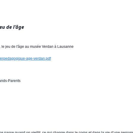
jeu de l'âge
ps. le jeu de l'âge au musée Verdan à Lausanne
ierpedagogique-age-verdan.pdf
rands-Parents
 passe quand on vieillit, ce qui change dans le corps et dans la vie d’une person