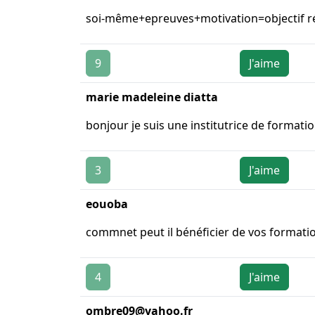
soi-même+epreuves+motivation=objectif ré
9
J'aime
marie madeleine diatta
bonjour je suis une institutrice de formatio
3
J'aime
eouoba
commnet peut il bénéficier de vos formatio
4
J'aime
ombre09@yahoo.fr