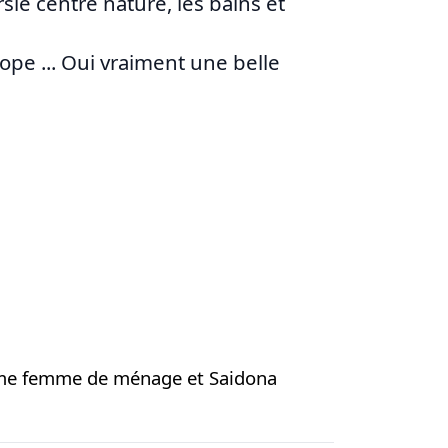
sle centre nature, les bains et
ope ... Oui vraiment une belle
omme femme de ménage et Saidona