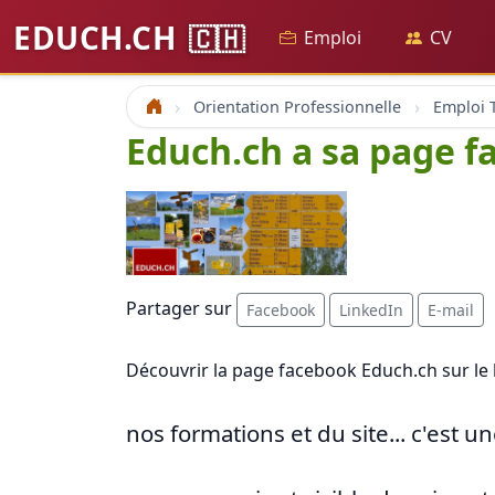
EDUCH.CH
🇨🇭
Emploi
CV
Orientation Professionnelle
Emploi T
Accueil
Educh.ch a sa page f
Partager sur
Facebook
LinkedIn
E-mail
Découvrir la page facebook Educh.ch sur le 
nos formations et du site... c'est un