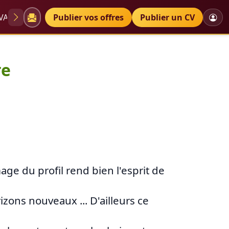
VAE
Diplômes
Publier vos offres
Petites annonces
Publier un CV
ndre
re
age du profil rend bien l'esprit de
rizons nouveaux ... D'ailleurs ce