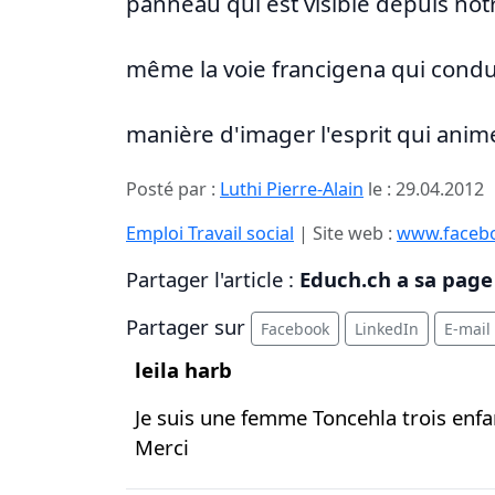
panneau qui est visible depuis notre
même la voie francigena qui conduit
manière d'imager l'esprit qui anime
Posté par :
Luthi Pierre-Alain
le :
29.04.2012
Emploi Travail social
| Site web :
www.faceb
Partager l'article :
Educh.ch a sa page
Partager sur
Facebook
LinkedIn
E-mail
leila harb
Je suis une femme Toncehla trois en
Merci