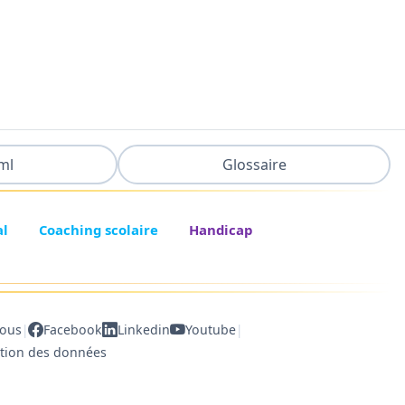
ml
Glossaire
al
Coaching scolaire
Handicap
|
|
nous
Facebook
Linkedin
Youtube
ction des données