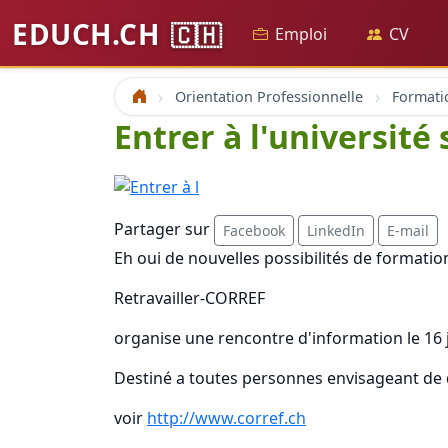
EDUCH.CH
🇨🇭
Emploi
CV
Orientation Professionnelle
Formati
Accueil
Entrer à l'université
Partager sur
Facebook
LinkedIn
E-mail
Eh oui de nouvelles possibilités de formation
Retravailler-CORREF
organise une rencontre d'information le 16 ju
Destiné a toutes personnes envisageant de
voir
http://www.corref.ch