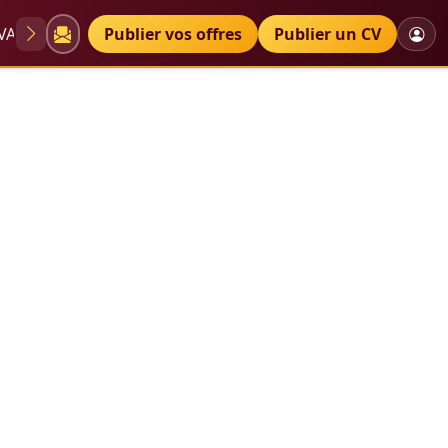
VAE
Diplômes
Publier vos offres
Petites annonces
Publier un CV