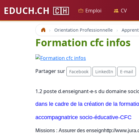
EDUCH.CH
🇨🇭
Emploi
CV
Orientation Professionnelle
Accueil
Formation cfc infos
Partager sur
Facebook
LinkedIn
E-mail
1.2 poste d.enseignant-e-s du domaine soci
dans le cadre de la création de la format
accompagnatrice socio-éducative-CFC
Missions :
Assurer des enseignhttp://www.jura.c