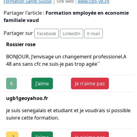
Formation Santé Suisse
| Site web :
www.cips-vd.ch
Partager l'article :
Formation employée en economie
familiale vaud
Partager sur
Facebook
LinkedIn
E-mail
Rossier rose
BONJOUR. J'envisage un changement professionel.A
48 ans sans cfc ne suis-je pas trop agée´´
6
J'aime
Je n'aime pas
ugb1geoyahoo.fr
je suis senegalais et etudiant et je voudrais si possible
suivre cette formation.