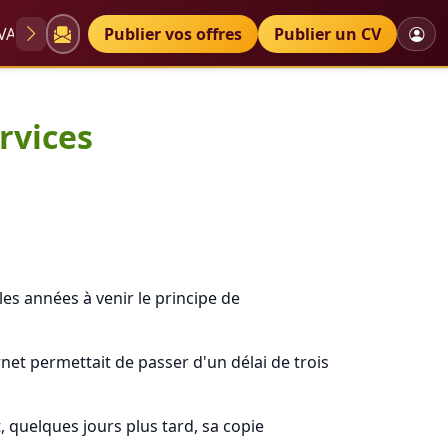
VAE
Diplômes
Publier vos offres
Petites annonces
Publier un CV
ouveaux services
rvices
es années à venir le principe de
rnet permettait de passer d'un délai de trois
 quelques jours plus tard, sa copie