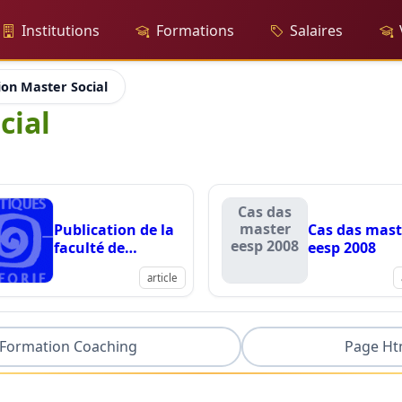
Institutions
Formations
Salaires
on Master Social
cial
Cas das
master
Publication de la
Cas das mast
eesp 2008
faculté de
eesp 2008
psychologie et
article
science de
l'éducation unige
Formation Coaching
Page Ht