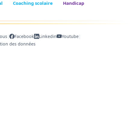
al
Coaching scolaire
Handicap
|
|
nous
Facebook
Linkedin
Youtube
ction des données