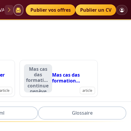
VAE
Diplômes
Publier vos offres
Petites annonces
Publier un CV
Mas cas
das
er
Mas cas das
formation
formation
continue
continue genève
genève
article
article
ies
ies
ml
Glossaire