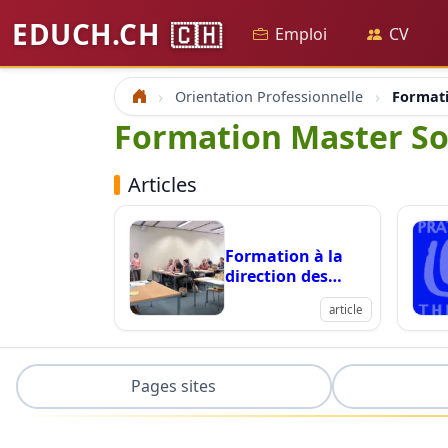
EDUCH.CH
🇨🇭
Emploi
CV
Orientation Professionnelle
Formati
Accueil
Formation Master So
Articles
Formation à la
direction des
institutions
article
éducatives,
sociales et socio-
sanitaires
Pages sites