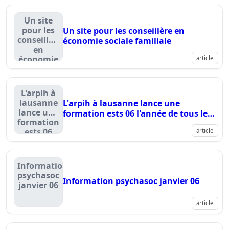
international
Un site
pour les
Un site pour les conseillère en
conseillère
économie sociale familiale
en
économie
article
sociale
familiale
L'arpih à
lausanne
L'arpih à lausanne lance une
lance une
formation ests 06 l'année de tous les
formation
défis
ests 06
article
l'année de
tous les
défis
Information
psychasoc
Information psychasoc janvier 06
janvier 06
article