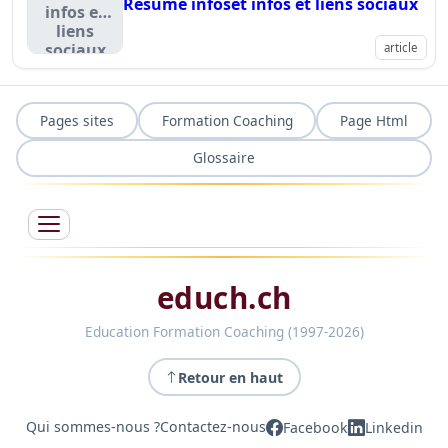
Résumé infoset infos et liens sociaux
infos et
liens
sociaux
article
Pages sites
Formation Coaching
Page Html
Glossaire
educh.ch
Education Formation Coaching (1997-2026)
Retour en haut
Qui sommes-nous ?
Contactez-nous
Facebook
Linkedin