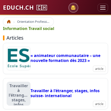
EDUCH.CH
🇨🇭
Orientation Professionnelle
Accueil
Information Travail social
Articles
« animateur communautaire – une
nouvelle formation dès 2023 »
article
Travailler
à
Travailler à l'étranger, stages, infos
l'étranger,
suisse- international
stages,
infos
article
suisse-