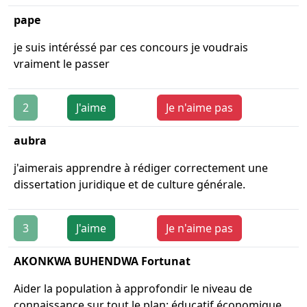
pape
je suis intéréssé par ces concours je voudrais
vraiment le passer
2
J'aime
Je n'aime pas
aubra
j'aimerais apprendre à rédiger correctement une
dissertation juridique et de culture générale.
3
J'aime
Je n'aime pas
AKONKWA BUHENDWA Fortunat
Aider la population à approfondir le niveau de
connaissance sur tout le plan: éducatif,économique,