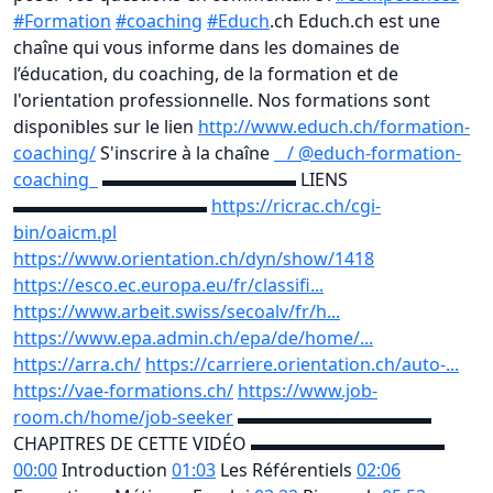
#Formation
#coaching
#Educh
.ch Educh.ch est une
chaîne qui vous informe dans les domaines de
l’éducation, du coaching, de la formation et de
l'orientation professionnelle. Nos formations sont
disponibles sur le lien
http://www.educh.ch/formation-
coaching/
S'inscrire à la chaîne
/ @educh-formation-
coaching
▬▬▬▬▬▬▬▬▬▬▬ LIENS
▬▬▬▬▬▬▬▬▬▬▬
https://ricrac.ch/cgi-
bin/oaicm.pl
https://www.orientation.ch/dyn/show/1418
https://esco.ec.europa.eu/fr/classifi...
https://www.arbeit.swiss/secoalv/fr/h...
https://www.epa.admin.ch/epa/de/home/...
https://arra.ch/
https://carriere.orientation.ch/auto-...
https://vae-formations.ch/
https://www.job-
room.ch/home/job-seeker
▬▬▬▬▬▬▬▬▬▬▬
CHAPITRES DE CETTE VIDÉO ▬▬▬▬▬▬▬▬▬▬▬
00:00
Introduction
01:03
Les Référentiels
02:06