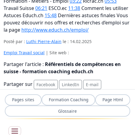
Formation - Métiers - Emploi
03:22
Ricrac.ch
05:53
Travail Suisse
06:21
ESCO.ec
11:38
Comment les utiliser
Astuces Educh.ch
15:48
Dernières astuces finales Vous
pouvez découvrir nos offres et recherches d’emploi sur
la page
http://www.educh.ch/emploi/
Posté par :
Luthi Pierre-Alain
le :
14.02.2025
Emploi Travail social
| Site web :
Partager l'article :
Référentiels de compétences en
suisse - formation coaching educh.ch
Partager sur
Facebook
LinkedIn
E-mail
Pages sites
Formation Coaching
Page Html
Glossaire