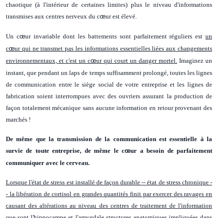
chaotique (à l'intérieur de certaines limites) plus le niveau d'informations
transmises aux centres nerveux du c
œ
ur est élevé.
Un c
œ
ur invariable dont les battements sont parfaitement réguliers est
un
c
œ
ur qui ne transmet pas les informations essentielles liées aux changements
environnementaux, et c'est un c
œ
ur qui court un danger mortel.
Imaginez un
instant, que pendant un laps de temps suffisamment prolongé, toutes les lignes
de communication entre le siège social de votre entreprise et les lignes de
fabrication soient interrompues avec des ouvriers assurant la production de
façon totalement mécanique sans aucune information en retour provenant des
marchés !
De même que la transmission de la communication est essentielle à la
survie de toute entreprise, de même le c
œ
ur a besoin de parfaitement
communiquer avec le cerveau.
Lorsque l'état de stress est installé de façon durable -- état de stress chronique -
- la libération de cortisol en grandes quantités finit par exercer des ravages en
causant des altérations au niveau des centres de traitement de l'information
que sont l'hippocampe et l'amygdale
structures anatomiques impliquées dans