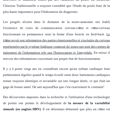
Chinoise Traditionnelle a toujours considéré que l'étude du pouls était de la
plus haute importance pour l'élaboration du diagnostic.
Les progrès récents dans le domaine de la neuro-anatomie ont établi
l'existence de voies de communication cerveau-c
œ
ur et c
œ
ur-cerveau
fonctionnant en permanence sous la forme d'une boucle en feed-back.
Le
cœ
ur reçoit son information des parties émotionnelles et viscérales du cerveau
représentées par le système limbique composé de zones qui sont des centres de
traitement de l'information tels que l'hippocampe et l'amygdale.
En retour il
renvoie des informations concernant son propre état de fonctionnement.
Il y a à peine vingt ans on considérait encore qu'un rythme cardiaque était
parfaitement régulier quand le temps écoulé entre deux battements cardiaques
restait toujours identique et invariable sur une longue durée, ce qui était un
gage de bonne santé. On sait aujourd'hui que c'est exactement le contraire!
Des découvertes majeures dans la recherche et l'utilisation d'une technologie
de pointe ont permis le développement de
la mesure de la variabilité
sinusale (en anglais HRV)
. Il est désormais démontré que plus un c
œ
ur est