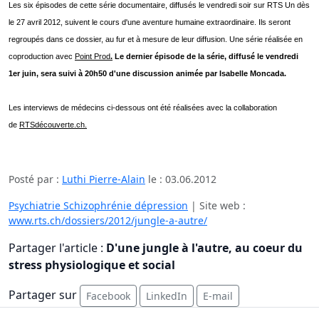
Les six épisodes de cette série documentaire, diffusés le vendredi soir sur RTS Un dès
le 27 avril 2012, suivent le cours d'une aventure humaine extraordinaire. Ils seront
regroupés dans ce dossier, au fur et à mesure de leur diffusion. Une série réalisée en
coproduction avec
Point Prod
.
Le dernier épisode de la série, diffusé le vendredi
1er juin, sera suivi à 20h50 d'une discussion animée par Isabelle Moncada.
Les interviews de médecins ci-dessous ont été réalisées avec la collaboration
de
RTSdécouverte.ch
.
Posté par :
Luthi Pierre-Alain
le :
03.06.2012
Psychiatrie Schizophrénie dépression
| Site web :
www.rts.ch/dossiers/2012/jungle-a-autre/
Partager l'article :
D'une jungle à l'autre, au coeur du
stress physiologique et social
Partager sur
Facebook
LinkedIn
E-mail