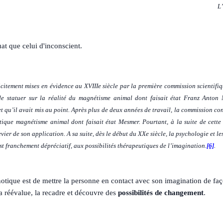
L’
at que celui d'inconscient.
licitement mises en évidence au XVIIIe siècle par la première commission scientif
 de statuer sur la réalité du magnétisme animal dont faisait état Franz Anto
qu’il avait mis au point. Après plus de deux années de travail, la commission con
ique magnétisme animal dont faisait état Mesmer. Pourtant, à la suite de cette c
levier de son application. A sa suite, dès le début du XXe siècle, la psychologie et l
’est franchement dépréciatif, aux possibilités thérapeutiques de l’imagination.
[6]
.
notique est de mettre la personne en contact avec son imagination de faç
 la réévalue, la recadre et découvre des
possibilités de changement
.