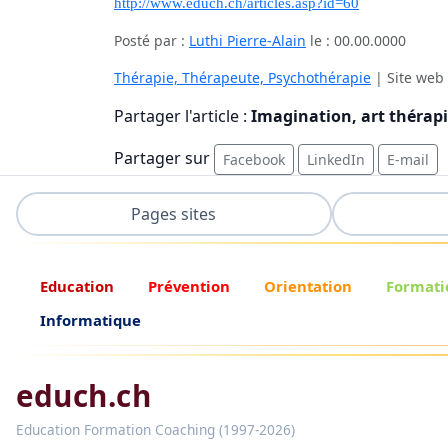
http://www.educh.ch/articles.asp?id=60
Posté par :
Luthi Pierre-Alain
le :
00.00.0000
Thérapie, Thérapeute, Psychothérapie
| Site web 
Partager l'article :
Imagination, art thérapi
Partager sur
Facebook
LinkedIn
E-mail
Pages sites
Education
Prévention
Orientation
Formati
Informatique
educh.ch
Education Formation Coaching (1997-2026)