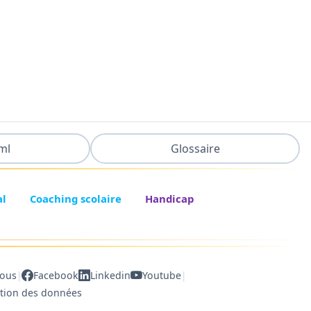
ml
Glossaire
al
Coaching scolaire
Handicap
|
|
nous
Facebook
Linkedin
Youtube
ction des données