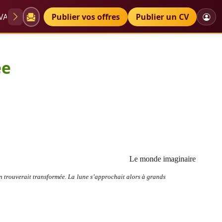
VAE
Diplômes
Publier vos offres
Petites annonces
Publier un CV
ée
Le monde imaginaire
en trouverait transformée. La lune s’approchait alors à grands