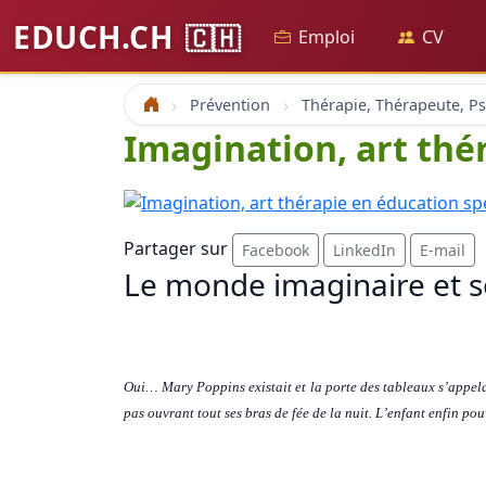
EDUCH.CH
🇨🇭
Emploi
CV
Prévention
Accueil
Imagination, art thé
Partager sur
Facebook
LinkedIn
E-mail
Le monde imaginaire et 
Oui… Mary Poppins existait et la porte des tableaux s’appelai
pas ouvrant tout ses bras de fée de la nuit. L’enfant enfin po