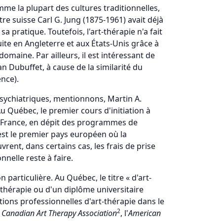
mme la plupart des cultures traditionnelles,
atre suisse Carl G. Jung (1875-1961) avait déjà
a pratique. Toutefois, l'art-thérapie n'a fait
uite en Angleterre et aux États-Unis grâce à
ine. Par ailleurs, il est intéressant de
n Dubuffet, à cause de la similarité du
ence).
psychiatriques, mentionnons, Martin A.
Au Québec, le premier cours d'initiation à
En France, en dépit des programmes de
 est le premier pays européen où la
ent, dans certains cas, les frais de prise
nelle reste à faire.
 particulière. Au Québec, le titre « d'art-
-thérapie ou d'un diplôme universitaire
tions professionnelles d'art-thérapie dans le
2
a
Canadian Art Therapy Association
, l'
American