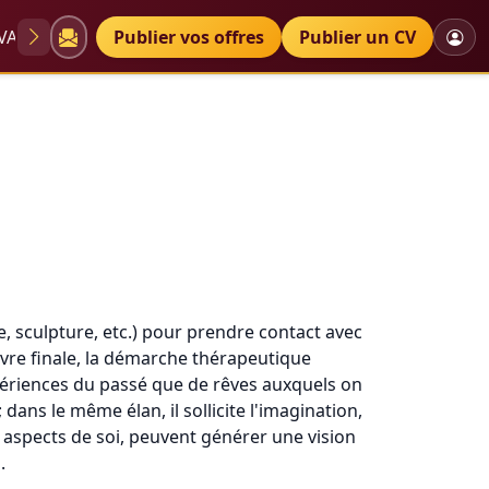
VAE
Diplômes
Publier vos offres
Petites annonces
Publier un CV
ge, sculpture, etc.) pour prendre contact avec
euvre finale, la démarche thérapeutique
xpériences du passé que de rêves auxquels on
ans le même élan, il sollicite l'imagination,
ns aspects de soi, peuvent générer une vision
.