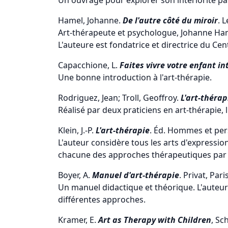
Hamel, Johanne.
De l'autre côté du miroir
. L
Art-thérapeute et psychologue, Johanne Ham
L'auteure est fondatrice et directrice du Ce
Capacchione, L.
Faites vivre votre enfant in
Une bonne introduction à l'art-thérapie.
Rodriguez, Jean; Troll, Geoffroy.
L'art-thérap
Réalisé par deux praticiens en art-thérapie, 
Klein, J.-P.
L'art-thérapie
. Éd. Hommes et pers
L'auteur considère tous les arts d'expression 
chacune des approches thérapeutiques par l
Boyer, A.
Manuel d'art-thérapie
. Privat, Pari
Un manuel didactique et théorique. L'auteure
différentes approches.
Kramer, E.
Art as Therapy with Children
, Sc