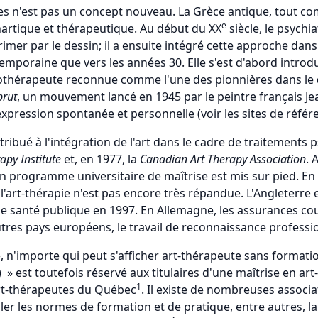
ques n'est pas un concept nouveau. La Grèce antique, tout co
e
thartique et thérapeutique. Au début du XX
siècle, le psychi
mer par le dessin; il a ensuite intégré cette approche dans s
temporaine que vers les années 30. Elle s'est d'abord introd
érapeute reconnue comme l'une des pionnières dans le doma
brut
, un mouvement lancé en 1945 par le peintre français Jea
expression spontanée et personnelle (voir les sites de référ
ibué à l'intégration de l'art dans le cadre de traitements 
apy Institute
et, en 1977, la
Canadian Art Therapy Association
. 
 un programme universitaire de maîtrise est mis sur pied. 
l'art-thérapie n'est pas encore très répandue. L'Angleterre
e santé publique en 1997. En Allemagne, les assurances couvr
tres pays européens, le travail de reconnaissance profession
, n'importe qui peut s'afficher art-thérapeute sans formation
 est toutefois réservé aux titulaires d'une maîtrise en art
1
art-thérapeutes du Québec
. Il existe de nombreuses associa
ler les normes de formation et de pratique, entre autres, l