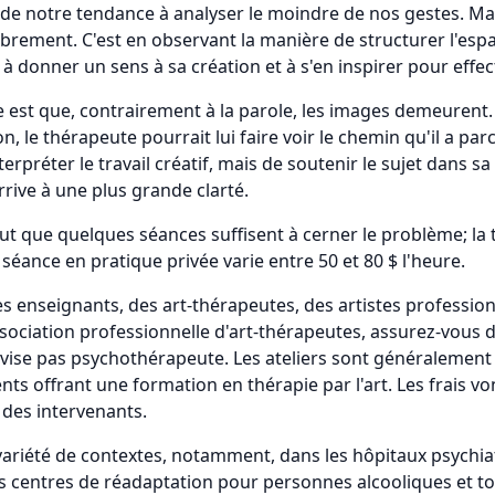
se de notre tendance à analyser le moindre de nos gestes. Ma
librement. C'est en observant la manière de structurer l'espa
t à donner un sens à sa création et à s'en inspirer pour eff
 est que, contrairement à la parole, les images demeurent. A
on, le thérapeute pourrait lui faire voir le chemin qu'il a p
terpréter le travail créatif, mais de soutenir le sujet dans
arrive à une plus grande clarté.
peut que quelques séances suffisent à cerner le problème; la
éance en pratique privée varie entre 50 et 80 $ l'heure.
es enseignants, des art-thérapeutes, des artistes profession
ociation professionnelle d'art-thérapeutes, assurez-vous 
rovise pas psychothérapeute. Les ateliers sont généralement
 offrant une formation en thérapie par l'art. Les frais von
ce des intervenants.
variété de contextes, notamment, dans les hôpitaux psychiat
es centres de réadaptation pour personnes alcooliques et t