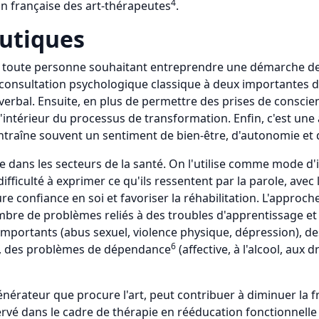
4
on française des art-thérapeutes
.
eutiques
e à toute personne souhaitant entreprendre une démarche de
onsultation psychologique classique à deux importantes diff
erbal. Ensuite, en plus de permettre des prises de conscie
 l'intérieur du processus de transformation. Enfin, c'est un
i entraîne souvent un sentiment de bien-être, d'autonomie et d
ue dans les secteurs de la santé. On l'utilise comme mode d
difficulté à exprimer ce qu'ils ressentent par la parole, avec
e confiance en soi et favoriser la réhabilitation. L'appro
bre de problèmes reliés à des troubles d'apprentissage et 
mportants (abus sexuel, violence physique, dépression), des
6
oi), des problèmes de dépendance
(affective, à l'alcool, aux 
égénérateur que procure l'art, peut contribuer à diminuer la 
vé dans le cadre de thérapie en rééducation fonctionnelle q