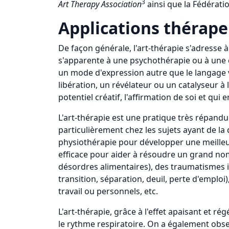
3
Art Therapy Association
ainsi que la Fédérati
Applications thérap
De façon générale, l'art-thérapie s'adress
s'apparente à une psychothérapie ou à une c
un mode d'expression autre que le langage v
libération, un révélateur ou un catalyseur à
potentiel créatif, l'affirmation de soi et qu
L'art-thérapie est une pratique très répand
particulièrement chez les sujets ayant de la 
physiothérapie pour développer une meilleur
efficace pour aider à résoudre un grand nom
désordres alimentaires), des traumatismes i
transition, séparation, deuil, perte d'empl
travail ou personnels, etc.
L'art-thérapie, grâce à l'effet apaisant et r
le rythme respiratoire. On a également obser