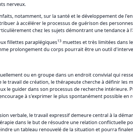
nts nerveux.
faits, notamment, sur la santé et le développement de l'en
ontribuer à accélérer le processus de guérison des personne
articulièrement chez les sujets démontrant une tendance à l
13
x fillettes paraplégiques
muettes et très limitées dans le
comme prolongement du corps pourrait être un outil d'interv
duellement ou en groupe dans un endroit convivial qui resse
e travail de création, le thérapeute cherche à définir les mo
eux le guider dans son processus de recherche intérieure. Pu
l'encourage à s'exprimer le plus spontanément possible en r
on verbale, le travail expressif demeure central à la démarch
érapie dans le but de résoudre une relation conflictuelle pou
indre un tableau renouvelé de la situation et pourra finalem