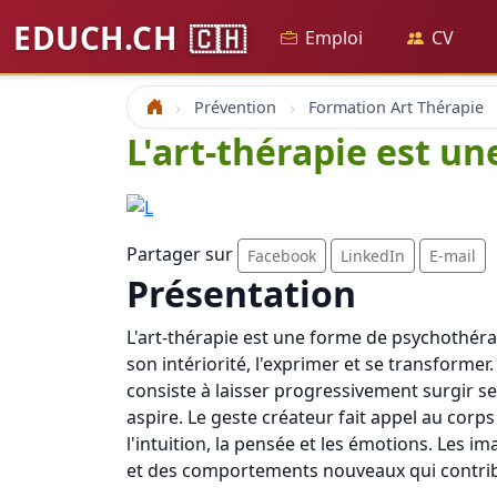
EDUCH.CH
🇨🇭
Emploi
CV
Prévention
Formation Art Thérapie
Accueil
L'art-thérapie est u
Partager sur
Facebook
LinkedIn
E-mail
Présentation
L'art-thérapie est une forme de psychothérapi
son intériorité, l'exprimer et se transforme
consiste à laisser progressivement surgir se
aspire. Le geste créateur fait appel au corp
l'intuition, la pensée et les émotions. Les i
et des comportements nouveaux qui contribu