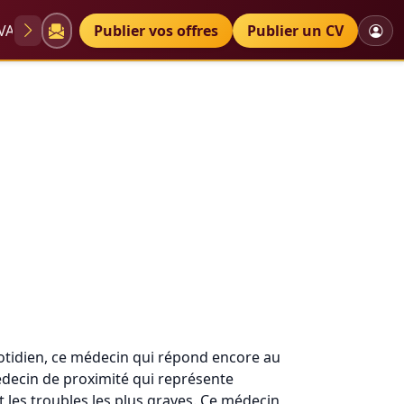
VAE
Diplômes
Publier vos offres
Petites annonces
Publier un CV
otidien, ce médecin qui répond encore au
médecin de proximité qui représente
 les troubles les plus graves. Ce médecin