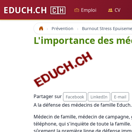
EDUCH.CH
🇨🇭
Emploi
CV
Prévention
Accueil
L'importance des méd
Partager sur
Facebook
LinkedIn
E-mail
A la défense des médecins de famille Educh.
Médecin de famille, médecin de campagne, g
téléphone, qui s'inquiète de toute la famill
sûrement la première ligne de défense immun