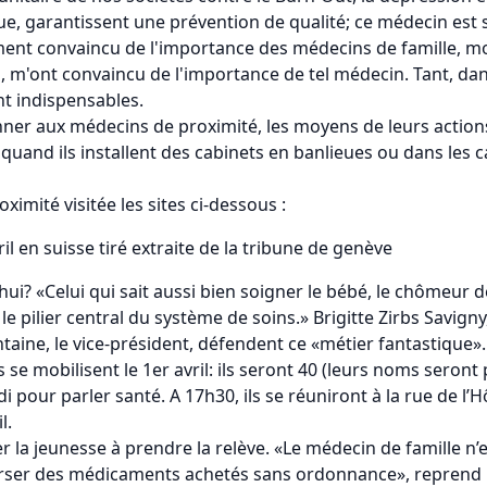
que, garantissent une prévention de qualité; ce médecin est
ivement convaincu de l'importance des médecins de famille, 
, m'ont convaincu de l'importance de tel médecin. Tant, dan
nt indispensables.
nner aux médecins de proximité, les moyens de leurs action
 quand ils installent des cabinets en banlieues ou dans les
imité visitée les sites ci-dessous :
l en suisse tiré extraite de la tribune de genève
ui? «Celui qui sait aussi bien soigner le bébé, le chômeur d
t le pilier central du système de soins.» Brigitte Zirbs Savi
aine, le vice-président, défendent ce «métier fantastique». 
se mobilisent le 1er avril: ils seront 40 (leurs noms seront
i pour parler santé. A 17h30, ils se réuniront à la rue de l’H
l.
iter la jeunesse à prendre la relève. «Le médecin de famille n
rser des médicaments achetés sans ordonnance», reprend Brig