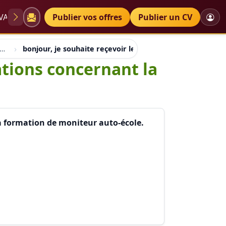
VAE
Diplômes
Publier vos offres
Petites annonces
Publier un CV
mation animateur social animation
bonjour, je souhaite reçevoir les diverses informations
ations concernant la
la formation de moniteur auto-école.