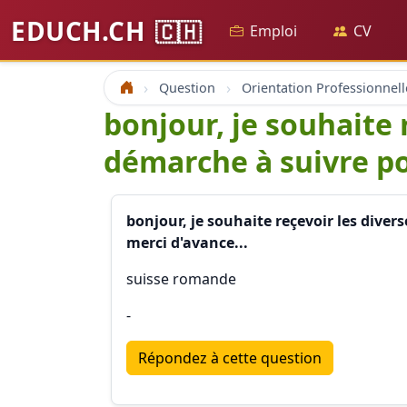
EDUCH.CH
🇨🇭
Emploi
CV
Question
Orientation Professionnell
Accueil
bonjour, je souhaite 
démarche à suivre po
bonjour, je souhaite reçevoir les dive
merci d'avance...
suisse romande
-
Répondez à cette question