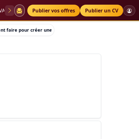
VAE
Diplômes
Publier vos offres
Petites annonces
Publier un CV
t faire pour créer une ONG?