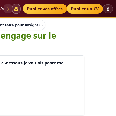
VAE
Diplômes
Publier vos offres
Petites annonces
Publier un CV
 faire pour intégrer la liste des ONG qui engage sur le terrain
 engage sur le
e ci-dessous.Je voulais poser ma