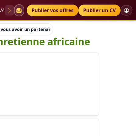
VAE
Diplômes
Publier vos offres
Petites annonces
Publier un CV
vous avoir un partenariat avec une ong chretienne africaine
hretienne africaine