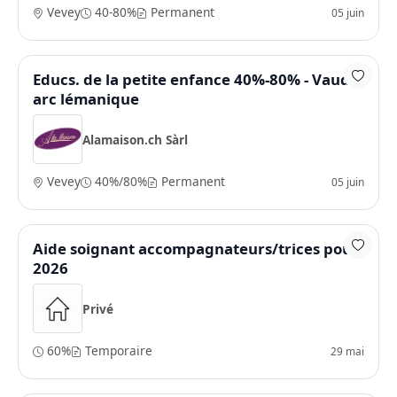
Vevey
40-80%
Permanent
05 juin
Educs. de la petite enfance 40%-80% - Vaud /
arc lémanique
Alamaison.ch Sàrl
Vevey
40%/80%
Permanent
05 juin
Aide soignant accompagnateurs/trices pour
2026
Privé
60%
Temporaire
29 mai