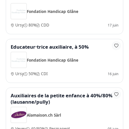
Fondation Handicap Glâne
Ursy
80%
CDD
17 juin
Educateur·trice auxiliaire, à 50%
Fondation Handicap Glâne
Ursy
50%
CDI
16 juin
Auxiliaires de la petite enfance à 40%/80%
(lausanne/pully)
Alamaison.ch Sàrl
Vevey
40/80%
Permanent
05 juin