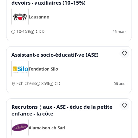
devoirs - auxiliaires (10–15%)
Lausanne
10-15%
CDD
26 mars
Assistant-e socio-éducatif-ve (ASE)
Fondation Silo
Echichens
85%
CDI
06 aout
Recrutons ¦ aux - ASE - éduc de la petite
enfance - la côte
Alamaison.ch Sàrl