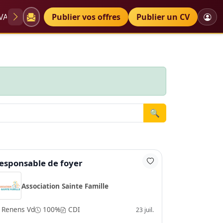
VAE
Diplômes
Publier vos offres
Petites annonces
Publier un CV
🔍
esponsable de foyer
Association Sainte Famille
Renens Vd
100%
CDI
23 juil.