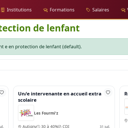
Institutions
Formations
Salaires
tection de lenfant
t e en protection de lenfant (default).
Un/e intervenante en accueil extra
R
scolaire
Les Fourmi'z
Autigny
30 à 40%
CDI
il.
31 juil.