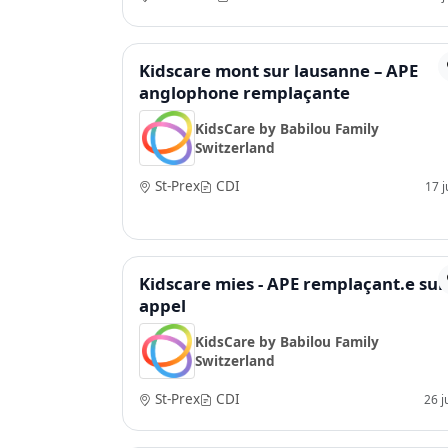
Kidscare mont sur lausanne – APE
anglophone remplaçante
KidsCare by Babilou Family
Switzerland
St-Prex
CDI
17 ju
Kidscare mies - APE remplaçant.e sur
appel
KidsCare by Babilou Family
Switzerland
St-Prex
CDI
26 j