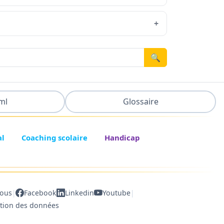
🔍
ml
Glossaire
al
Coaching scolaire
Handicap
|
|
nous
Facebook
Linkedin
Youtube
ction des données