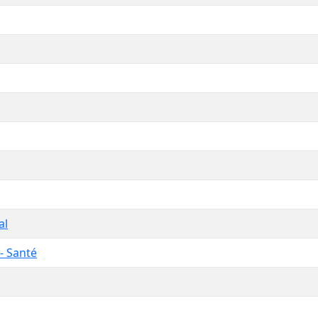
al
- Santé