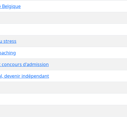
é Belgique
u stress
oaching
et concours d'admission
al, devenir indépendant