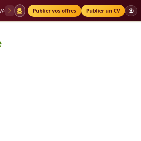
VAE
Diplômes
Publier vos offres
Petites annonces
Publier un CV
e