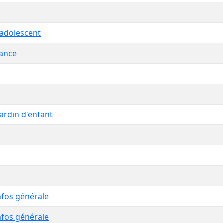
 adolescent
fance
jardin d'enfant
nfos générale
nfos générale