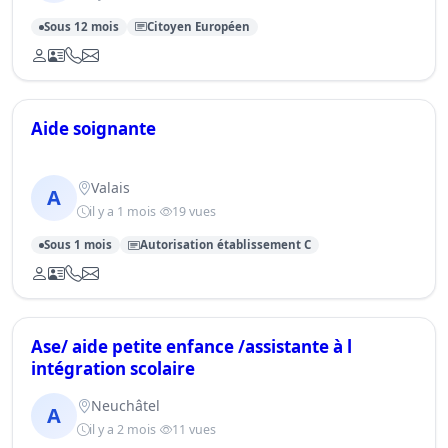
Sous 12 mois
Citoyen Européen
Aide soignante
Valais
A
il y a 1 mois
19 vues
Sous 1 mois
Autorisation établissement C
Ase/ aide petite enfance /assistante à l
intégration scolaire
Neuchâtel
A
il y a 2 mois
11 vues