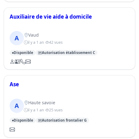
Auxiliaire de vie aide à domicile
Vaud
A
il y a 1 an
42 vues
Disponible
Autorisation établissement C
Ase
Haute savoie
A
il y a 1 an
25 vues
Disponible
Autorisation frontalier G