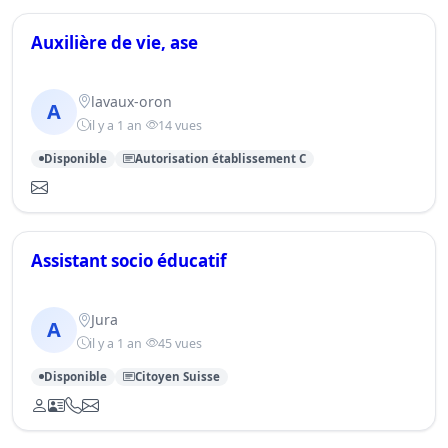
Auxilière de vie, ase
lavaux-oron
A
il y a 1 an
14 vues
Disponible
Autorisation établissement C
Assistant socio éducatif
Jura
A
il y a 1 an
45 vues
Disponible
Citoyen Suisse