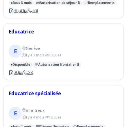
Sous 3 mois
Autorisation de séjour B
Remplacements
Educatrice
Genève
E
il y a 3 mois
13 vues
Disponible
Autorisation frontalier G
Educatrice spécialisée
montreux
E
il y a 4 mois
12 vues
Sous 1 mois
Citoyen Européen
Remplacements