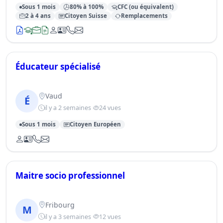
Sous 1 mois
80% à 100%
CFC (ou équivalent)
2 à 4 ans
Citoyen Suisse
Remplacements
Éducateur spécialisé
Vaud
É
il y a 2 semaines
24 vues
Sous 1 mois
Citoyen Européen
Maitre socio professionnel
Fribourg
M
il y a 3 semaines
12 vues