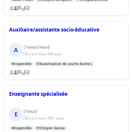
Auxiliaire/assistante socio-éducative
Valais/Vaud
A
il y a 4 mois
8 vues
Disponible
Autorisation de courte durée L
Enseignante spécialisée
Vaud
E
il y a 5 mois
61 vues
Disponible
Citoyen Suisse