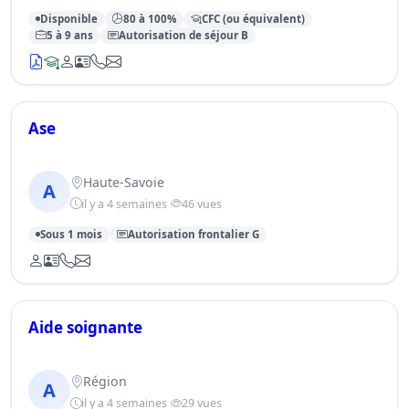
Disponible
80 à 100%
CFC (ou équivalent)
5 à 9 ans
Autorisation de séjour B
Ase
Haute-Savoie
A
il y a 4 semaines
46 vues
Sous 1 mois
Autorisation frontalier G
Aide soignante
Région
A
il y a 4 semaines
29 vues