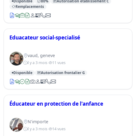
Disponible
80%
Autorisation établissement C
Remplacements
Eduacateur social-specialisé
vaud, geneve
il y a 3 mois
11 vues
Disponible
Autorisation frontalier G
Éducateur en protection de l'anfance
N'importe
il y a 3 mois
14 vues