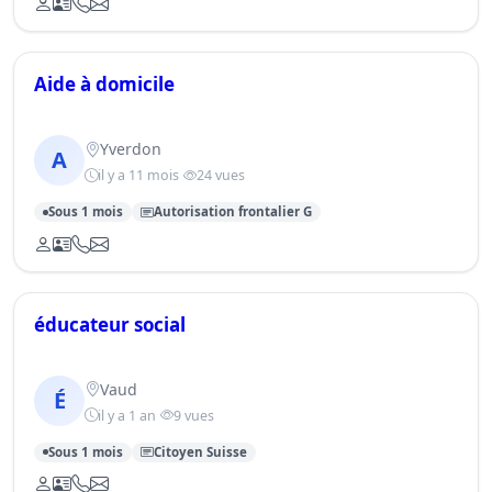
Aide à domicile
Yverdon
A
il y a 11 mois
24 vues
Sous 1 mois
Autorisation frontalier G
éducateur social
Vaud
É
il y a 1 an
9 vues
Sous 1 mois
Citoyen Suisse