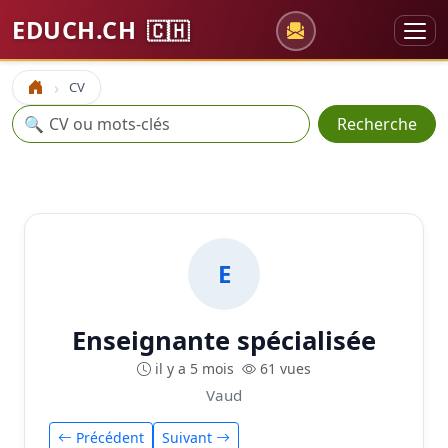
EDUCH.CH
🇨🇭
CV
Accueil
Recherche
🔍
Recherche
E
Enseignante spécialisée
il y a 5 mois
61 vues
Vaud
Précédent
Suivant