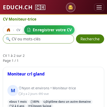
EDUCH.CH
🇨🇭
CV Moniteur-trice
Enregistrer votre CV
CV
Accueil
Recherche
🔍
Recherche
CV 1 à 2 sur 2
Page 1 / 1
Moniteur crl gland
Nyon et environs • Moniteur-trice
M
il y a 2 jours
0 vue
Sous 1 mois
80%
Diplôme dans un autre domaine
2 à 4 ans
Citoyen Suisse