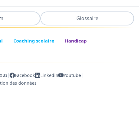
ml
Glossaire
al
Coaching scolaire
Handicap
|
|
nous
Facebook
Linkedin
Youtube
ction des données