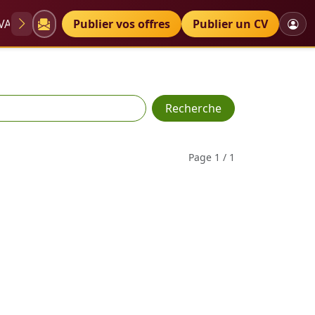
VAE
Diplômes
Publier vos offres
Petites annonces
Publier un CV
Recherche
Page 1 / 1