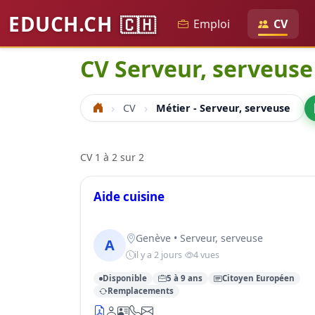
EDUCH.CH
🇨🇭
Emploi
CV
CV Serveur, serveuse
CV
Métier - Serveur, serveuse
Accueil
CV 1 à 2 sur 2
Aide cuisine
Genève • Serveur, serveuse
A
il y a 2 jours
4 vues
Disponible
5 à 9 ans
Citoyen Européen
Remplacements