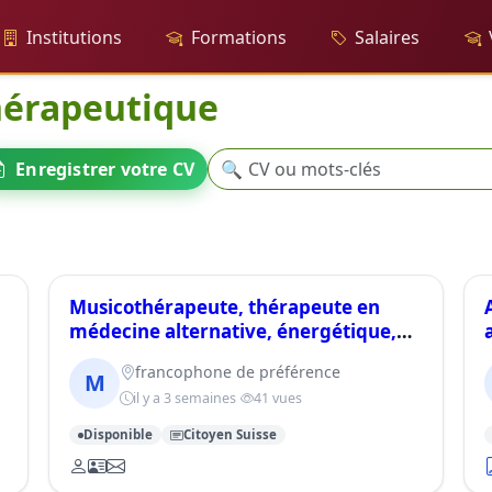
Institutions
Formations
Salaires
hérapeutique
Recherche
Enregistrer votre CV
🔍
Musicothérapeute, thérapeute en
médecine alternative, énergétique,
psycho-corporelle
francophone de préférence
M
il y a 3 semaines
41 vues
Disponible
Citoyen Suisse