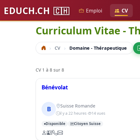
EDUCH.CH
🇨🇭
Emploi
CV
Curriculum Vitae - T
CV
Domaine - Thérapeutique
Accueil
CV 1 à 8 sur 8
Bénévolat
Suisse Romande
B
il y a 22 heures
14 vues
Disponible
Citoyen Suisse