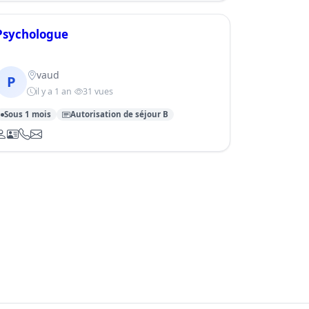
Psychologue
vaud
P
il y a 1 an
31 vues
Sous 1 mois
Autorisation de séjour B