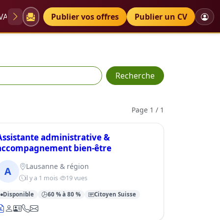
VAE
Diplômes
Publier vos offres
Petites annonces
Publier un CV
Recherche
Page 1 / 1
Assistante administrative &
accompagnement bien-être
Lausanne & région
A
il y a 1 mois
19 vues
Disponible
60 % à 80 %
Citoyen Suisse