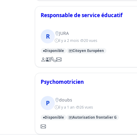
Responsable de service éducatif
JURA
R
il y a 2 mois
20 vues
Disponible
Citoyen Européen
Psychomotricien
doubs
P
il y a 1 an
26 vues
Disponible
Autorisation frontalier G