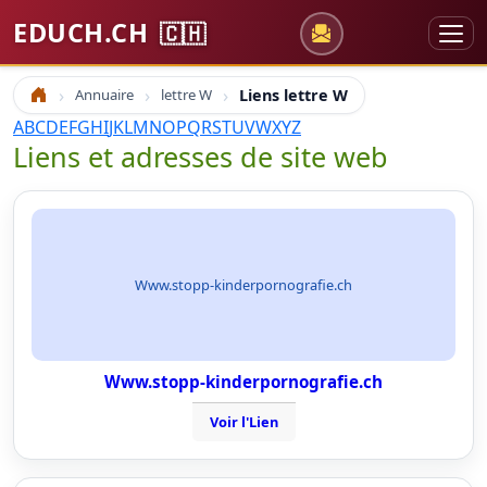
EDUCH.CH
🇨🇭
Annuaire
lettre W
Liens lettre W
Accueil
A
B
C
D
E
F
G
H
I
J
K
L
M
N
O
P
Q
R
S
T
U
V
W
X
Y
Z
Liens et adresses de site web
Www.stopp-kinderpornografie.ch
Www.stopp-kinderpornografie.ch
Voir l'Lien